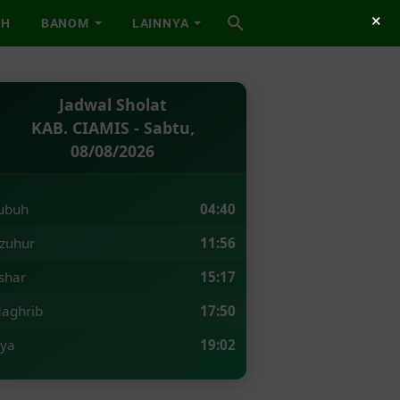
×
AH
BANOM
LAINNYA
Jadwal Sholat
KAB. CIAMIS - Sabtu,
08/08/2026
ubuh
04:40
zuhur
11:56
shar
15:17
aghrib
17:50
sya
19:02