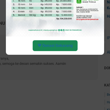
N
K
H
NU Kecamatan Pamarican Gelar Konferancab XI"
I
💚 Donasi Sekarang
A
ranya,
h, semoga ke deoan semakin sukses. Aamiin
DO
KA
Be
Ha
K