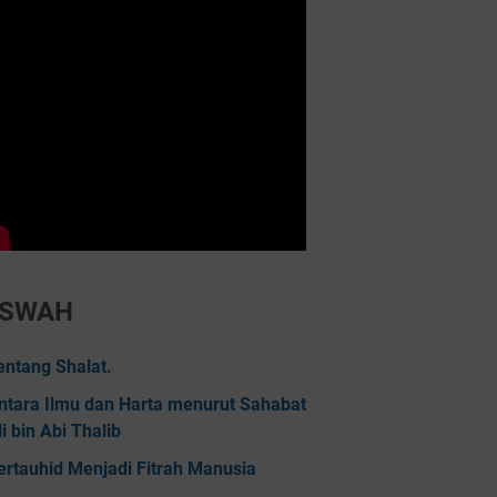
ISWAH
entang Shalat.
ntara Ilmu dan Harta menurut Sahabat
li bin Abi Thalib
ertauhid Menjadi Fitrah Manusia