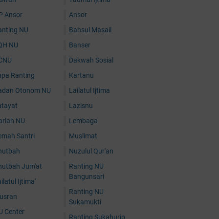
P Ansor
Ansor
anting NU
Bahsul Masail
QH NU
Banser
CNU
Dakwah Sosial
apa Ranting
Kartanu
adan Otonom NU
Lailatul Ijtima
atayat
Lazisnu
arlah NU
Lembaga
emah Santri
Muslimat
hutbah
Nuzulul Qur'an
hutbah Jum'at
Ranting NU
Bangunsari
ilatul Ijtima'
Ranting NU
usran
Sukamukti
U Center
Ranting Sukahurip