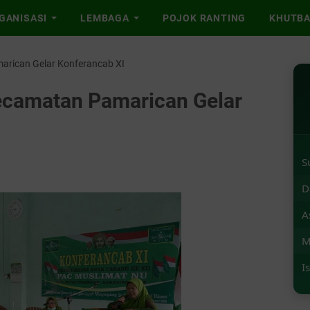
GANISASI
LEMBAGA
POJOK RANTING
KHUTB
rican Gelar Konferancab XI
camatan Pamarican Gelar
S
D
A
M
I