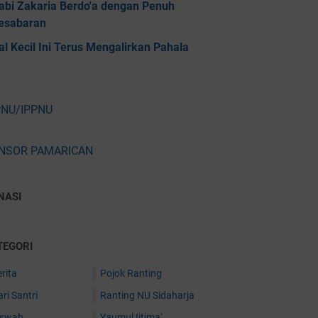
abi Zakaria Berdo'a dengan Penuh
esabaran
al Kecil Ini Terus Mengalirkan Pahala
PNU/IPPNU
NSOR PAMARICAN
NASI
TEGORI
rita
Pojok Ranting
ri Santri
Ranting NU Sidaharja
iswah
Yaumul Ijtima'