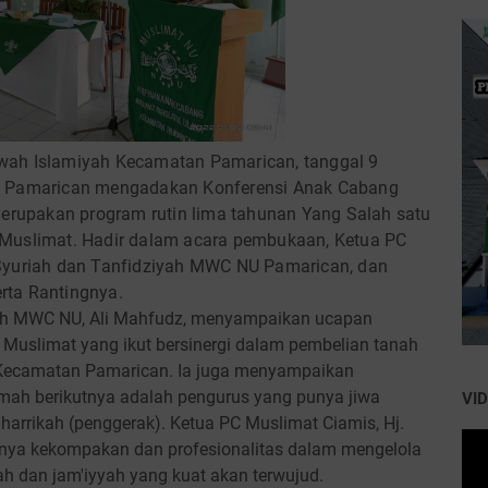
wah Islamiyah Kecamatan Pamarican, tanggal 9
ec Pamarican mengadakan Konferensi Anak Cabang
merupakan program rutin lima tahunan Yang Salah satu
 Muslimat. Hadir dalam acara pembukaan, Ketua PC
 Syuriah dan Tanfidziyah MWC NU Pamarican, dan
rta Rantingnya.
ah MWC NU, Ali Mahfudz, menyampaikan ucapan
 Muslimat yang ikut bersinergi dalam pembelian tanah
Kecamatan Pamarican. Ia juga menyampaikan
mah berikutnya adalah pengurus yang punya jiwa
VI
arrikah (penggerak). Ketua PC Muslimat Ciamis, Hj.
gnya kekompakan dan profesionalitas dalam mengelola
ah dan jam'iyyah yang kuat akan terwujud.