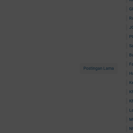
G
R
J
P
S
B
F
Postingan Lama
H
K
K
K
La
M
N