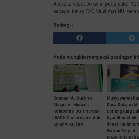
Acara tersebut berakhir pada pukul 12
sebagai ketua PAC Muslimat NU Keca
Berbagi :
Anda mungkin menyukai postingan ini
Semaan Al-Qur'an di
Musyawarah Ra
Masjid Al-Misbah,
Desa Sukamukti
Kolaborasi JQH NU dan
Berlangsung Su
JMQH Pamarican untuk
Kyai Ahmad Mud
Syiar Al-Qur'an
dan H. Muham
Gufron Terpilih 
Masa Khidmah 