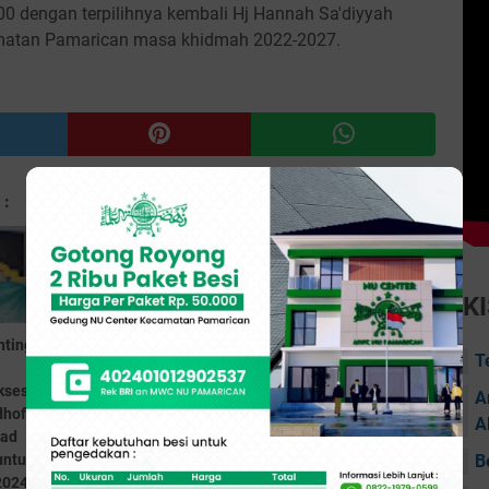
.00 dengan terpilihnya kembali Hj Hannah Sa'diyyah
matan Pamarican masa khidmah 2022-2027.
 :
K
nting NU
Musyawarah Ranting NU
Lailatul Ijtima' dan
T
Desa Mekarmulya
Istighasah dalam
kses,
Berlangsung Khidmat,
Rangka Hari Santri
A
hofir
KH Muhtadin dan Ust.
Nasional 2024, MWC NU
A
mad
Dede Wahyudin Terpilih
Pamarican Gelar di
B
untuk
sebagai Pimpinan Baru
Gedung NU Center
2024-