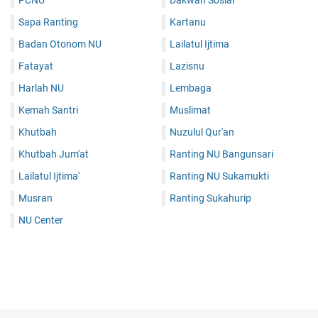
PCNU
Dakwah Sosial
Sapa Ranting
Kartanu
Badan Otonom NU
Lailatul Ijtima
Fatayat
Lazisnu
Harlah NU
Lembaga
Kemah Santri
Muslimat
Khutbah
Nuzulul Qur'an
Khutbah Jum'at
Ranting NU Bangunsari
Lailatul Ijtima'
Ranting NU Sukamukti
Musran
Ranting Sukahurip
NU Center