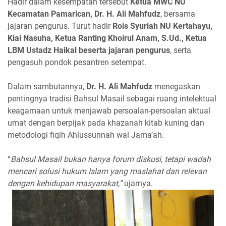
Hadir dalam kesempatan tersebut
Ketua MWC NU
Kecamatan Pamarican, Dr. H. Ali Mahfudz
, bersama
jajaran pengurus. Turut hadir
Rois Syuriah NU Kertahayu,
Kiai Nasuha, Ketua Ranting Khoirul Anam, S.Ud., Ketua
LBM Ustadz Haikal beserta jajaran pengurus
, serta
pengasuh pondok pesantren setempat.
Dalam sambutannya,
Dr. H. Ali Mahfudz
menegaskan
pentingnya tradisi Bahsul Masail sebagai ruang intelektual
keagamaan untuk menjawab persoalan-persoalan aktual
umat dengan berpijak pada khazanah kitab kuning dan
metodologi fiqih Ahlussunnah wal Jama’ah.
“
Bahsul Masail bukan hanya forum diskusi, tetapi wadah
mencari solusi hukum Islam yang maslahat dan relevan
dengan kehidupan masyarakat,”
ujarnya.