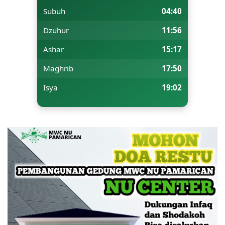
Subuh
04:40
Dzuhur
11:56
Ashar
15:17
Maghrib
17:50
Isya
19:02